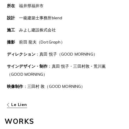
所在
福井県福井市
設計
一級建築士事務所blend
施工
みよし建設株式会社
撮影
前田 龍夫（Dot.Graph）
ディレクション
：真田 悦子（GOOD MORNING）
サインデザイン・制作
：真田 悦子・三田村敦・荒川薫
（GOOD MORNING）
映像制作
：三田村 敦（GOOD MORNING）
投
Le Lien
稿
ナ
ビ
WORKS
ゲ
ー
シ