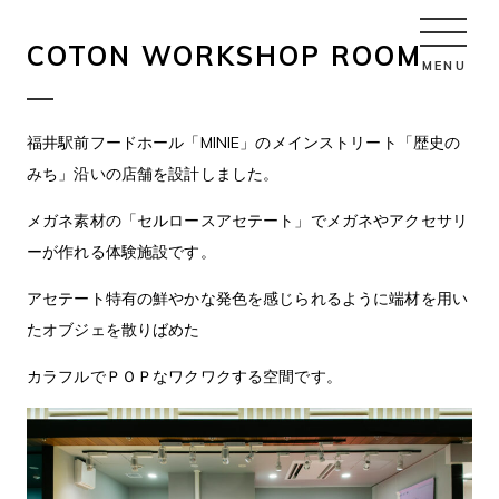
Skip
COTON WORKSHOP ROOM
to
MENU
content
福井駅前フードホール「MINIE」のメインストリート「歴史の
みち」沿いの店舗を設計しました。
メガネ素材の「セルロースアセテート」でメガネやアクセサリ
ーが作れる体験施設です。
アセテート特有の鮮やかな発色を感じられるように端材を用い
たオブジェを散りばめた
カラフルでＰＯＰなワクワクする空間です。