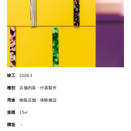
竣工
2026.3
種別
店舗内装・什器製作
用途
物販店舗・体験施設
規模
15㎡
構造
－